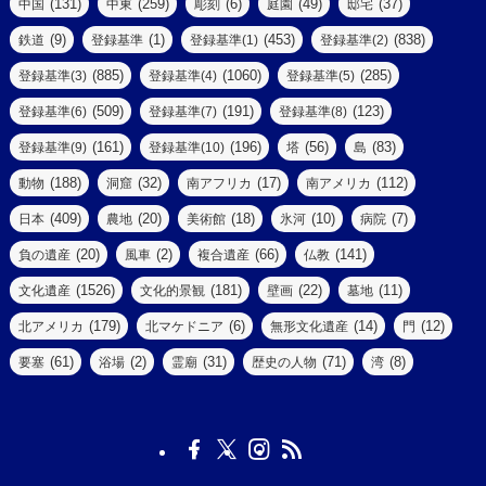
(2)
(131)
(259)
(6)
(49)
(37)
中国
中東
彫刻
庭園
邸宅
(5)
(14)
(8)
(9)
(1)
(453)
(838)
鉄道
登録基準
登録基準(1)
登録基準(2)
(1)
(39)
(61)
(4)
(885)
(1060)
(285)
登録基準(3)
登録基準(4)
登録基準(5)
(290)
(509)
(191)
(123)
登録基準(6)
登録基準(7)
登録基準(8)
(9)
(8)
(161)
(196)
(56)
(83)
登録基準(9)
登録基準(10)
塔
島
(7)
(2)
(2)
(188)
(32)
(17)
(112)
動物
洞窟
南アフリカ
南アメリカ
(6)
(17)
(2)
(409)
(20)
(18)
(10)
(7)
日本
農地
美術館
氷河
病院
(3)
(8)
(20)
(2)
(66)
(141)
負の遺産
風車
複合遺産
仏教
(10)
(1526)
(181)
(22)
(11)
文化遺産
文化的景観
壁画
墓地
(3)
(73)
(1)
(179)
(6)
(14)
(12)
北アメリカ
北マケドニア
無形文化遺産
門
(6)
(11)
(1)
(61)
(2)
(31)
(71)
(8)
要塞
浴場
霊廟
歴史の人物
湾
(13)
(5)
(4)
(8)
(18)
(3)
(3)