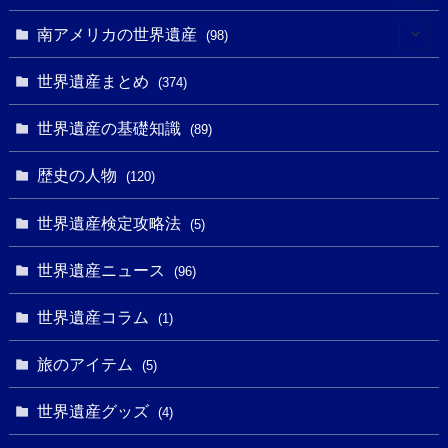
(10)
(4)
(1)
(25)
(31)
南アメリカの世界遺産
(98)
(10)
(1)
(3)
(1)
(1)
(14)
世界遺産まとめ
(374)
(32)
(43)
(32)
(1)
(1)
(4)
世界遺産の基礎知識
(89)
(49)
(109)
(13)
(6)
(1)
(6)
歴史の人物
(120)
(14)
(9)
(2)
(1)
(27)
(1)
世界遺産検定攻略法
(5)
(11)
(4)
(2)
(1)
(10)
(9)
世界遺産ニュース
(5)
(96)
(20)
(2)
(4)
(5)
(3)
(6)
世界遺産コラム
(13)
(1)
(1)
(1)
(5)
(8)
(8)
(3)
旅のアイテム
(3)
(5)
(3)
(2)
(1)
(1)
(3)
(2)
世界遺産グッズ
(1)
(4)
(1)
(27)
(14)
(24)