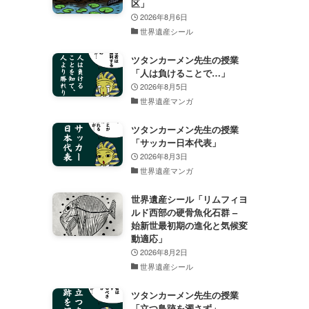
区」
2026年8月6日
世界遺産シール
ツタンカーメン先生の授業
「人は負けることで…」
2026年8月5日
世界遺産マンガ
ツタンカーメン先生の授業
「サッカー日本代表」
2026年8月3日
世界遺産マンガ
世界遺産シール「リムフィヨ
ルド西部の硬骨魚化石群 –
始新世最初期の進化と気候変
動適応」
2026年8月2日
世界遺産シール
ツタンカーメン先生の授業
「立つ鳥跡を濁さず」