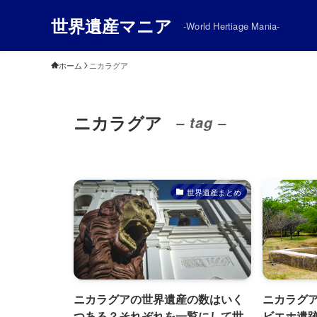
世界遺産マニア
-World Hertiage Mania-
ホーム
ニカラグア
ニカラグア
– tag –
世界遺産まとめ
ニカラグアの世界遺産の数はいく
ニカラグ
つある？それぞれを一覧にして世
ビエホ遺