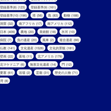
登録基準(8)
(123)
登録基準(9)
(161)
登録基準(10)
(196)
塔
(56)
島
(83)
動物
(188)
洞窟
(32)
南アフリカ
(17)
南アメリカ
(112)
日本
(409)
農地
(20)
美術館
(18)
氷河
(10)
病院
(7)
負の遺産
(20)
風車
(2)
複合遺産
(66)
仏教
(141)
文化遺産
(1526)
文化的景観
(181)
壁画
(22)
墓地
(11)
北アメリカ
(179)
北マケドニア
(6)
無形文化遺産
(14)
門
(12)
要塞
(61)
浴場
(2)
霊廟
(31)
歴史の人物
(71)
湾
(8)