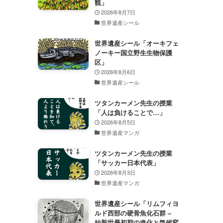
観」
2026年8月7日
世界遺産シール
世界遺産シール「オーキフェ
ノーキー国立野生生物保護
区」
2026年8月6日
世界遺産シール
ツタンカーメン先生の授業
「人は負けることで…」
2026年8月5日
世界遺産マンガ
ツタンカーメン先生の授業
「サッカー日本代表」
2026年8月3日
世界遺産マンガ
世界遺産シール「リムフィヨ
ルド西部の硬骨魚化石群 –
始新世最初期の進化と気候変