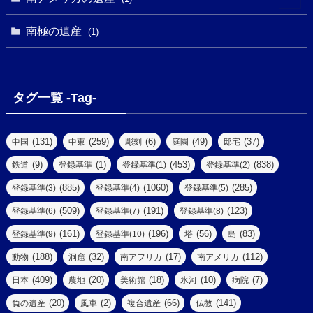
(1)
(62)
(2)
(2)
(1)
(1)
(1)
(1)
(1)
南極の遺産
(8)
(1)
(10)
(1)
(1)
(18)
(2)
(13)
(6)
(7)
(2)
(1)
(1)
(4)
(6)
タグ一覧 -Tag-
(4)
(2)
(1)
(2)
(77)
(22)
(3)
(47)
(2)
(2)
(131)
(259)
(6)
(49)
(37)
中国
中東
彫刻
庭園
邸宅
(5)
(14)
(8)
(9)
(1)
(453)
(838)
鉄道
登録基準
登録基準(1)
登録基準(2)
(1)
(39)
(61)
(4)
(885)
(1060)
(285)
登録基準(3)
登録基準(4)
登録基準(5)
(290)
(509)
(191)
(123)
登録基準(6)
登録基準(7)
登録基準(8)
(9)
(8)
(161)
(196)
(56)
(83)
登録基準(9)
登録基準(10)
塔
島
(7)
(2)
(2)
(188)
(32)
(17)
(112)
動物
洞窟
南アフリカ
南アメリカ
(6)
(17)
(2)
(409)
(20)
(18)
(10)
(7)
日本
農地
美術館
氷河
病院
(3)
(8)
(20)
(2)
(66)
(141)
負の遺産
風車
複合遺産
仏教
(10)