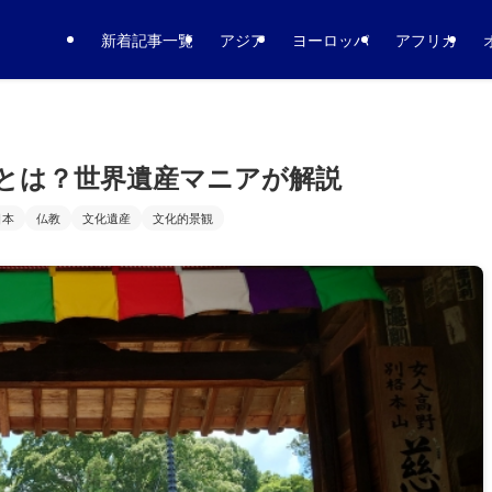
新着記事一覧
アジア
ヨーロッパ
アフリカ
とは？世界遺産マニアが解説
日本
仏教
文化遺産
文化的景観