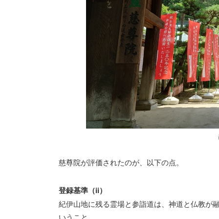
慈尊院が評価されたのが、以下の点。
登録基準（ii）
紀伊山地に残る霊場と参詣道は、神道と仏教が
いうこと。