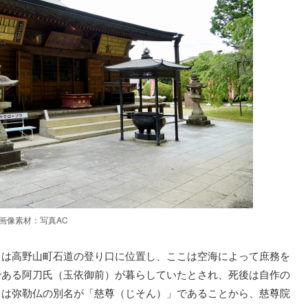
画像素材：写真AC
こは高野山町石道の登り口に位置し、ここは空海によって庶務を
である阿刀氏（玉依御前）が暮らしていたとされ、死後は自作の
こは弥勒仏の別名が「慈尊（じそん）」であることから、慈尊院