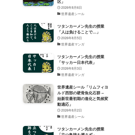
区」
2026年8月6日
世界遺産シール
ツタンカーメン先生の授業
「人は負けることで…」
2026年8月5日
世界遺産マンガ
ツタンカーメン先生の授業
「サッカー日本代表」
2026年8月3日
世界遺産マンガ
世界遺産シール「リムフィヨ
ルド西部の硬骨魚化石群 –
始新世最初期の進化と気候変
動適応」
2026年8月2日
世界遺産シール
ツタンカーメン先生の授業
「立つ鳥跡を濁さず」