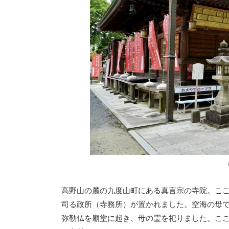
高野山の麓の九度山町にある真言宗の寺院。こ
司る政所（寺務所）が置かれました。空海の母
弥勒仏を廟堂に起き、母の霊を祀りました。こ