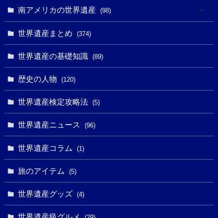
(10)
(4)
(1)
(25)
(31)
南アメリカの世界遺産
(98)
(10)
(1)
(3)
(1)
(1)
(14)
世界遺産まとめ
(374)
(32)
(43)
(32)
(1)
(1)
(4)
世界遺産の基礎知識
(89)
(49)
(109)
(13)
(6)
(1)
(6)
歴史の人物
(120)
(14)
(9)
(2)
(1)
(27)
(1)
世界遺産検定攻略法
(5)
(11)
(4)
(2)
(1)
(10)
(9)
世界遺産ニュース
(5)
(96)
(20)
(2)
(4)
(5)
(3)
(6)
世界遺産コラム
(13)
(1)
(1)
(1)
(5)
(8)
(8)
(3)
旅のアイテム
(3)
(5)
(3)
(2)
(1)
(1)
(3)
(2)
世界遺産グッズ
(1)
(4)
(1)
(27)
(14)
(24)
(1)
(1)
世界遺産級グルメ
(1)
(29)