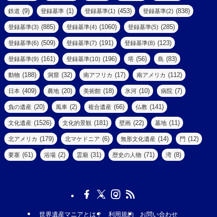
(5)
(14)
(8)
(9)
(1)
(453)
(838)
鉄道
登録基準
登録基準(1)
登録基準(2)
(1)
(39)
(61)
(4)
(885)
(1060)
(285)
登録基準(3)
登録基準(4)
登録基準(5)
(290)
(509)
(191)
(123)
登録基準(6)
登録基準(7)
登録基準(8)
(9)
(8)
(161)
(196)
(56)
(83)
登録基準(9)
登録基準(10)
塔
島
(7)
(2)
(2)
(188)
(32)
(17)
(112)
動物
洞窟
南アフリカ
南アメリカ
(6)
(17)
(2)
(409)
(20)
(18)
(10)
(7)
日本
農地
美術館
氷河
病院
(3)
(8)
(20)
(2)
(66)
(141)
負の遺産
風車
複合遺産
仏教
(10)
(1526)
(181)
(22)
(11)
文化遺産
文化的景観
壁画
墓地
(3)
(73)
(1)
(179)
(6)
(14)
(12)
北アメリカ
北マケドニア
無形文化遺産
門
(6)
(11)
(1)
(61)
(2)
(31)
(71)
(8)
要塞
浴場
霊廟
歴史の人物
湾
(13)
(5)
(4)
(8)
(18)
(3)
(3)
(6)
(1)
世界遺産マニアとは？
利用規約
お問い合わせ