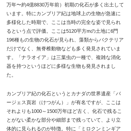
万年〜約4億8830万年前）初期の化石が多く出土して
います。特にカンブリア紀は地球上の生物が急速に
多様化した時期で、ここは当時の完全な姿で見られ
るという点で評価。ここは5120平方mの土地に6門
196種もの生物の化石が見られ、藻類からバクテリア
だけでなく、無脊椎動物なども多く発見されていま
す。「ナラオイア」は三葉虫の一種で、複雑な消化
器を持つというほどに多様な生物も発見されまし
た。
カンブリア紀の化石というとカナダの世界遺産「バ
ージェス頁岩（けつがん）」が有名ですが、ここは
それよりも1000～1500万年ほど古く、化石で残るこ
とがない柔かな部分や細部まで残っていて、より立
体的に見られるのが特徴。特に「ミロクンミンギア