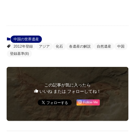
中国の世界遺産
2012年登録
アジア
化石
各遺産の解説
自然遺産
中国
登録基準(8)
この記事が気に入ったら
いいね または フォローしてね！
Follow Me