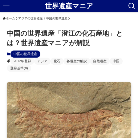
世界遺産マニア
ホーム
アジアの世界遺産
中国の世界遺産
中国の世界遺産「澄江の化石産地」と
は？世界遺産マニアが解説
中国の世界遺産
2012年登録
アジア
化石
各遺産の解説
自然遺産
中国
登録基準(8)