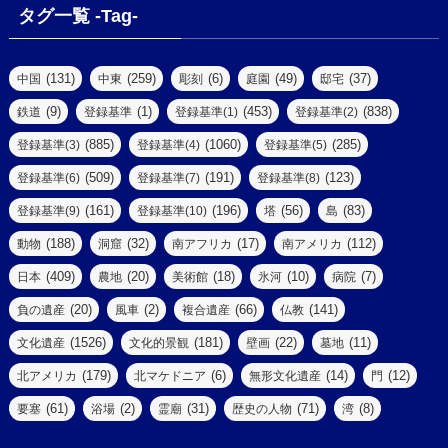
(4)
(6)
タグ一覧 -Tag-
(4)
(2)
(1)
(2)
(77)
(22)
(3)
(47)
(2)
(2)
(131)
(259)
(6)
(49)
(37)
中国
中東
彫刻
庭園
邸宅
(5)
(14)
(8)
(9)
(1)
(453)
(838)
鉄道
登録基準
登録基準(1)
登録基準(2)
(1)
(39)
(61)
(4)
(885)
(1060)
(285)
登録基準(3)
登録基準(4)
登録基準(5)
(290)
(509)
(191)
(123)
登録基準(6)
登録基準(7)
登録基準(8)
(9)
(8)
(161)
(196)
(56)
(83)
登録基準(9)
登録基準(10)
塔
島
(7)
(2)
(2)
(188)
(32)
(17)
(112)
動物
洞窟
南アフリカ
南アメリカ
(6)
(17)
(2)
(409)
(20)
(18)
(10)
(7)
日本
農地
美術館
氷河
病院
(3)
(8)
(20)
(2)
(66)
(141)
負の遺産
風車
複合遺産
仏教
(10)
(1526)
(181)
(22)
(11)
文化遺産
文化的景観
壁画
墓地
(3)
(73)
(1)
(179)
(6)
(14)
(12)
北アメリカ
北マケドニア
無形文化遺産
門
(6)
(11)
(1)
(61)
(2)
(31)
(71)
(8)
要塞
浴場
霊廟
歴史の人物
湾
(13)
(5)
(4)