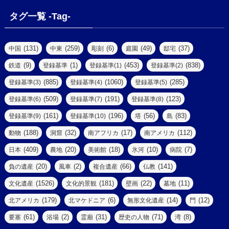
(1)
(1)
(4)
(6)
タグ一覧 -Tag-
(4)
(2)
(1)
(2)
(77)
(22)
(3)
(47)
(2)
(2)
(131)
(259)
(6)
(49)
(37)
中国
中東
彫刻
庭園
邸宅
(5)
(14)
(8)
(9)
(1)
(453)
(838)
鉄道
登録基準
登録基準(1)
登録基準(2)
(1)
(39)
(61)
(4)
(885)
(1060)
(285)
登録基準(3)
登録基準(4)
登録基準(5)
(290)
(509)
(191)
(123)
登録基準(6)
登録基準(7)
登録基準(8)
(9)
(8)
(161)
(196)
(56)
(83)
登録基準(9)
登録基準(10)
塔
島
(7)
(2)
(2)
(188)
(32)
(17)
(112)
動物
洞窟
南アフリカ
南アメリカ
(6)
(17)
(2)
(409)
(20)
(18)
(10)
(7)
日本
農地
美術館
氷河
病院
(3)
(8)
(20)
(2)
(66)
(141)
負の遺産
風車
複合遺産
仏教
(10)
(1526)
(181)
(22)
(11)
文化遺産
文化的景観
壁画
墓地
(3)
(73)
(1)
(179)
(6)
(14)
(12)
北アメリカ
北マケドニア
無形文化遺産
門
(6)
(11)
(1)
(61)
(2)
(31)
(71)
(8)
要塞
浴場
霊廟
歴史の人物
湾