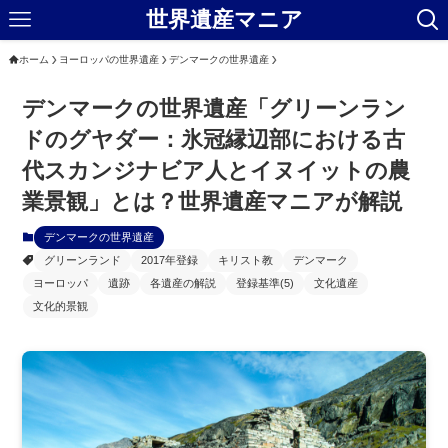
世界遺産マニア
ホーム
ヨーロッパの世界遺産
デンマークの世界遺産
デンマークの世界遺産「グリーンラン
ドのグヤダー：氷冠縁辺部における古
代スカンジナビア人とイヌイットの農
業景観」とは？世界遺産マニアが解説
デンマークの世界遺産
グリーンランド
2017年登録
キリスト教
デンマーク
ヨーロッパ
遺跡
各遺産の解説
登録基準(5)
文化遺産
文化的景観