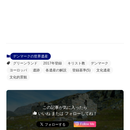
デンマークの世界遺産
グリーンランド
2017年登録
キリスト教
デンマーク
ヨーロッパ
遺跡
各遺産の解説
登録基準(5)
文化遺産
文化的景観
この記事が気に入ったら
いいね または フォローしてね！
Follow Me