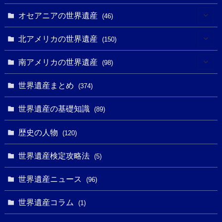
(2)
(3)
(8)
オセアニアの世界遺産
(46)
(7)
(6)
(1)
(1)
北アメリカの世界遺産
(150)
(10)
(4)
(1)
(25)
(31)
南アメリカの世界遺産
(98)
(10)
(1)
(3)
(1)
(1)
(14)
世界遺産まとめ
(374)
(32)
(43)
(32)
(1)
(1)
(4)
世界遺産の基礎知識
(89)
(49)
(109)
(13)
(6)
(1)
(6)
歴史の人物
(120)
(14)
(9)
(2)
(1)
(27)
(1)
世界遺産検定攻略法
(5)
(11)
(4)
(2)
(1)
(10)
(9)
世界遺産ニュース
(5)
(96)
(20)
(2)
(4)
(5)
(3)
(6)
世界遺産コラム
(13)
(1)
(1)
(1)
(5)
(8)
(8)