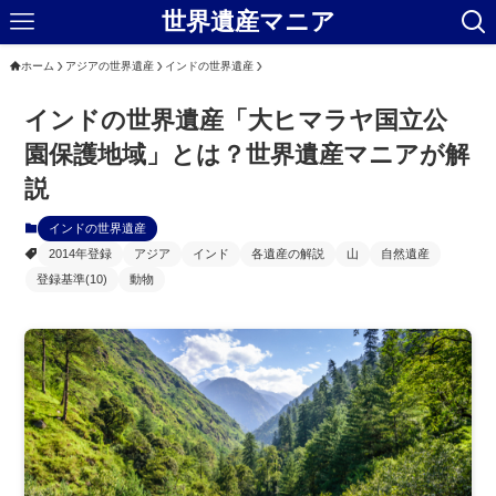
世界遺産マニア
ホーム
アジアの世界遺産
インドの世界遺産
インドの世界遺産「大ヒマラヤ国立公
園保護地域」とは？世界遺産マニアが解
説
インドの世界遺産
2014年登録
アジア
インド
各遺産の解説
山
自然遺産
登録基準(10)
動物