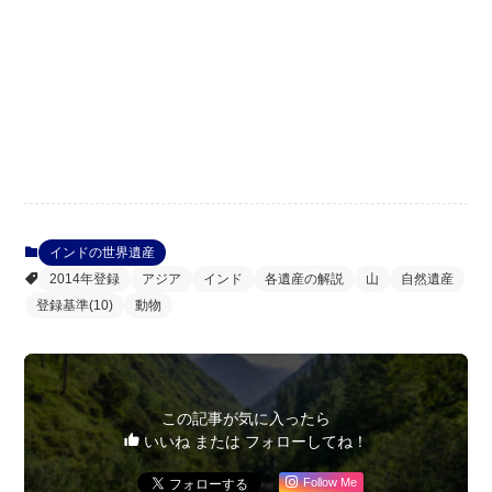
インドの世界遺産
2014年登録
アジア
インド
各遺産の解説
山
自然遺産
登録基準(10)
動物
この記事が気に入ったら
いいね または フォローしてね！
Follow Me