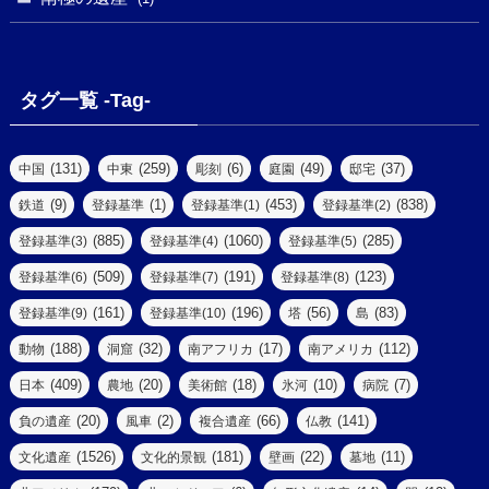
(10)
(1)
(1)
(18)
(2)
(13)
(6)
(7)
(2)
(1)
(1)
(4)
(6)
タグ一覧 -Tag-
(4)
(2)
(1)
(2)
(77)
(22)
(3)
(47)
(2)
(2)
(131)
(259)
(6)
(49)
(37)
中国
中東
彫刻
庭園
邸宅
(5)
(14)
(8)
(9)
(1)
(453)
(838)
鉄道
登録基準
登録基準(1)
登録基準(2)
(1)
(39)
(61)
(4)
(885)
(1060)
(285)
登録基準(3)
登録基準(4)
登録基準(5)
(290)
(509)
(191)
(123)
登録基準(6)
登録基準(7)
登録基準(8)
(9)
(8)
(161)
(196)
(56)
(83)
登録基準(9)
登録基準(10)
塔
島
(7)
(2)
(2)
(188)
(32)
(17)
(112)
動物
洞窟
南アフリカ
南アメリカ
(6)
(17)
(2)
(409)
(20)
(18)
(10)
(7)
日本
農地
美術館
氷河
病院
(3)
(8)
(20)
(2)
(66)
(141)
負の遺産
風車
複合遺産
仏教
(10)
(1526)
(181)
(22)
(11)
文化遺産
文化的景観
壁画
墓地
(3)
(73)
(1)