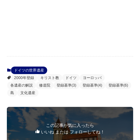
ドイツの世界遺産
2000年登録
キリスト教
ドイツ
ヨーロッパ
各遺産の解説
修道院
登録基準(3)
登録基準(4)
登録基準(6)
島
文化遺産
この記事が気に入ったら
いいね または フォローしてね！