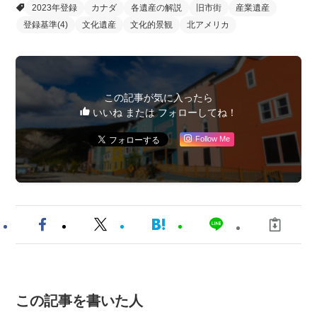
2023年登録
カナダ
各遺産の解説
旧市街
産業遺産
登録基準(4)
文化遺産
文化的景観
北アメリカ
この記事が気に入ったら
いいね または フォローしてね！
Follow Me
この記事を書いた人