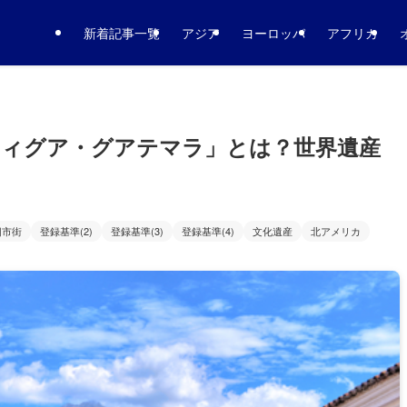
新着記事一覧
アジア
ヨーロッパ
アフリカ
ティグア・グアテマラ」とは？世界遺産
旧市街
登録基準(2)
登録基準(3)
登録基準(4)
文化遺産
北アメリカ