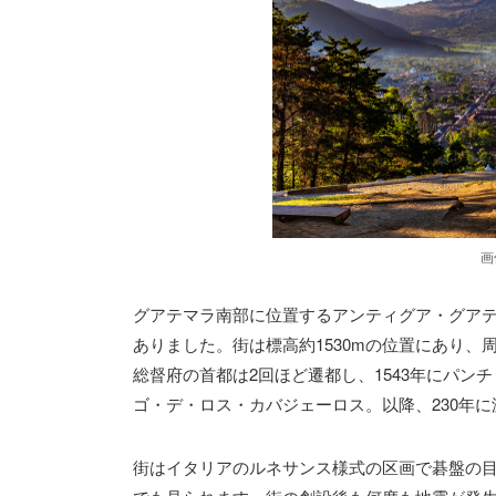
画
グアテマラ南部に位置するアンティグア・グア
ありました。街は標高約1530mの位置にあり
総督府の首都は2回ほど遷都し、1543年にパン
ゴ・デ・ロス・カバジェーロス。以降、230年
街はイタリアのルネサンス様式の区画で碁盤の目