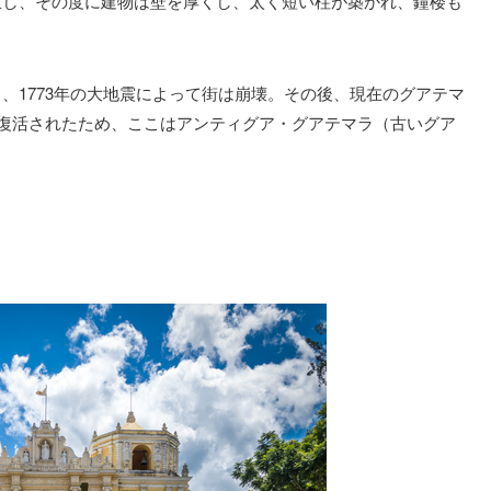
生し、その度に建物は壁を厚くし、太く短い柱が築かれ、鐘楼も
、1773年の大地震によって街は崩壊。その後、現在のグアテマ
は復活されたため、ここはアンティグア・グアテマラ（古いグア