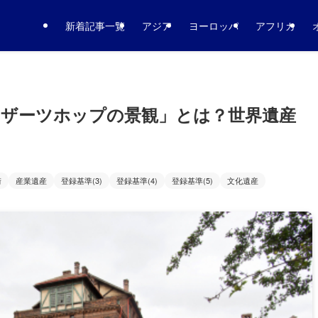
新着記事一覧
アジア
ヨーロッパ
アフリカ
ザーツホップの景観」とは？世界遺産
街
産業遺産
登録基準(3)
登録基準(4)
登録基準(5)
文化遺産