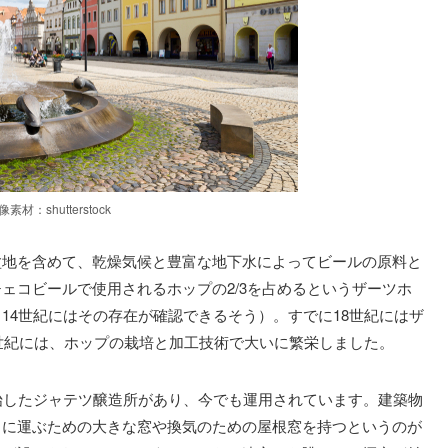
像素材：shutterstock
盆地を含めて、乾燥気候と豊富な地下水によってビールの原料と
ェコビールで使用されるホップの2/3を占めるというザーツホ
14世紀にはその存在が確認できるそう）。すでに18世紀にはザ
0世紀には、ホップの栽培と加工技術で大いに繁栄しました。
始したジャテツ醸造所があり、今でも運用されています。建築物
トに運ぶための大きな窓や換気のための屋根窓を持つというのが