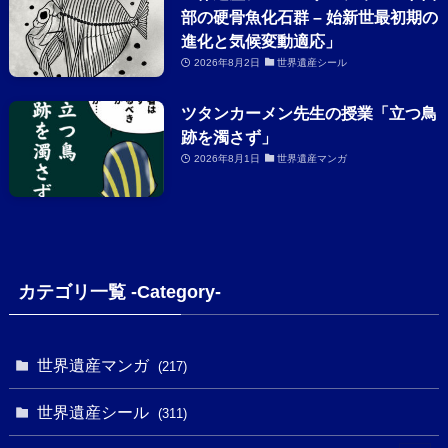
部の硬骨魚化石群 – 始新世最初期の
進化と気候変動適応」
2026年8月2日
世界遺産シール
ツタンカーメン先生の授業「立つ鳥
跡を濁さず」
2026年8月1日
世界遺産マンガ
カテゴリ一覧 -Category-
世界遺産マンガ
(217)
世界遺産シール
(311)