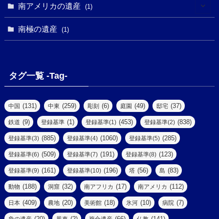
(1)
(3)
(1)
南アメリカの遺産
(1)
(1)
(62)
(2)
(2)
(1)
(1)
(1)
(1)
(1)
南極の遺産
(8)
(1)
(10)
(1)
(1)
(18)
(2)
(13)
(6)
(7)
(2)
(1)
(1)
(4)
(6)
タグ一覧 -Tag-
(4)
(2)
(1)
(2)
(77)
(22)
(3)
(47)
(2)
(2)
(131)
(259)
(6)
(49)
(37)
中国
中東
彫刻
庭園
邸宅
(5)
(14)
(8)
(9)
(1)
(453)
(838)
鉄道
登録基準
登録基準(1)
登録基準(2)
(1)
(39)
(61)
(4)
(885)
(1060)
(285)
登録基準(3)
登録基準(4)
登録基準(5)
(290)
(509)
(191)
(123)
登録基準(6)
登録基準(7)
登録基準(8)
(9)
(8)
(161)
(196)
(56)
(83)
登録基準(9)
登録基準(10)
塔
島
(7)
(2)
(2)
(188)
(32)
(17)
(112)
動物
洞窟
南アフリカ
南アメリカ
(6)
(17)
(2)
(409)
(20)
(18)
(10)
(7)
日本
農地
美術館
氷河
病院
(3)
(8)
(20)
(2)
(66)
(141)