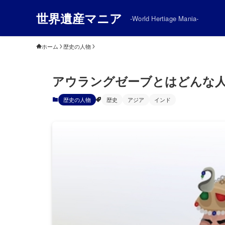
世界遺産マニア
-World Hertiage Mania-
ホーム
歴史の人物
アウラングゼーブとはどんな
歴史の人物
歴史
アジア
インド