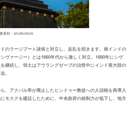
像素材：shutterstock
ンドのラージプート諸侯と対立し、反乱を招きます。南インドの
ヴァージー）とは1660年代から激しく対立。1680年にシヴ
抗を継続し、領土はアウラングゼーブの治世中にインド亜大陸の
逼迫。
から、アクバル帝が廃止したヒンドゥー教徒への人頭税を再導入
地にモスクを建設したために、中央政府の統制力が低下し、地方