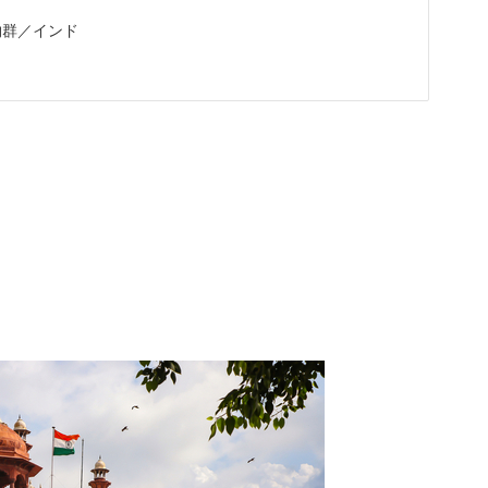
物群／インド
？