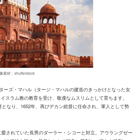
像素材：shutterstock
ムムターズ・マハル（タージ・マハルの建造のきっかけとなった女
らイスラム教の教育を受け、敬虔なムスリムとして育ちます。
総督となり、1652年、再びデカン総督に任命され、軍人として勢
父に愛されていた長男のダーラー・シコーと対立。アウラングゼー