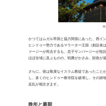
画
かつてはムガル帝国と協力関係にあった、西イ
ヒンドゥー勢力であるマラーター王国（創設者はシ
ァージーが死去するも、息子サンバージーが抵
ほぼ全域に及ぶものの、戦費がかさみ、財政が
さらに、彼は敬虔なイスラム教徒であったこと
し、多くのヒンドゥー教寺院を破壊し、その跡
反乱が相次ぎます。
晩年と最期