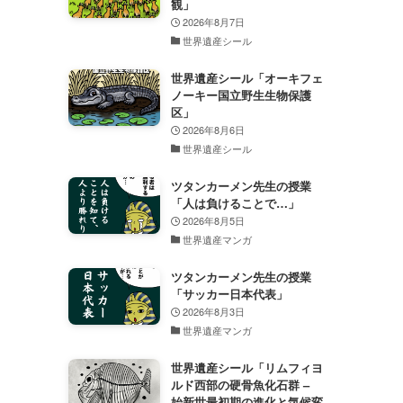
観」
2026年8月7日
世界遺産シール
世界遺産シール「オーキフェ
ノーキー国立野生生物保護
区」
2026年8月6日
世界遺産シール
ツタンカーメン先生の授業
「人は負けることで…」
2026年8月5日
世界遺産マンガ
ツタンカーメン先生の授業
「サッカー日本代表」
2026年8月3日
世界遺産マンガ
世界遺産シール「リムフィヨ
ルド西部の硬骨魚化石群 –
始新世最初期の進化と気候変