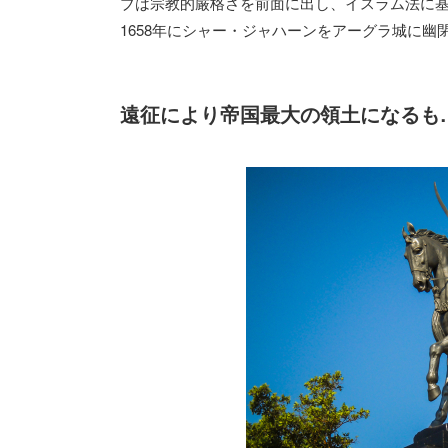
ブは宗教的厳格さを前面に出し、イスラム法に
1658年にシャー・ジャハーンをアーグラ城に
遠征により帝国最大の領土になるも