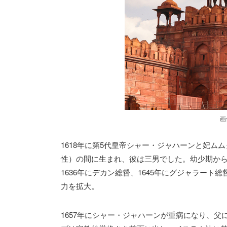
画
1618年に第5代皇帝シャー・ジャハーンと妃
性）の間に生まれ、彼は三男でした。幼少期か
1636年にデカン総督、1645年にグジャラート
力を拡大。
1657年にシャー・ジャハーンが重病になり、