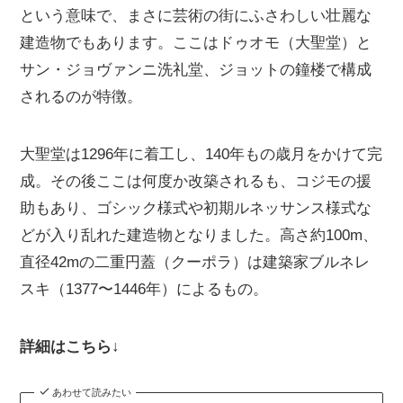
という意味で、まさに芸術の街にふさわしい壮麗な
建造物でもあります。ここはドゥオモ（大聖堂）と
サン・ジョヴァンニ洗礼堂、ジョットの鐘楼で構成
されるのが特徴。
大聖堂は1296年に着工し、140年もの歳月をかけて完
成。その後ここは何度か改築されるも、コジモの援
助もあり、ゴシック様式や初期ルネッサンス様式な
どが入り乱れた建造物となりました。高さ約100m、
直径42mの二重円蓋（クーポラ）は建築家ブルネレ
スキ（1377〜1446年）によるもの。
詳細はこちら↓
あわせて読みたい