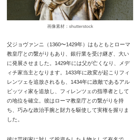
画像素材：shutterstock
父ジョヴァンニ（1360〜1429年）はもともとローマ
教皇庁との繋がりもあり、銀行業を受け継ぎ、大い
に発展させました。1429年には父が亡くなり、メデ
ィチ家当主となります。1433年に政変が起こりフィ
レンツェを追放されるも、1434年に政敵であるアル
ビッツィ家を追放し、フィレンツェの指導者として
の地位を確立。彼はローマ教皇庁との繋がりを持
ち、巧みな政治手腕と財力を駆使して実権を握りま
した。
彼は芸術家に対して投資をした人物として有名で、