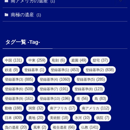
(1)
南アメリカの遺産
(1)
(1)
(62)
(2)
(2)
(1)
(1)
(1)
(1)
(1)
南極の遺産
(8)
(1)
(10)
(1)
(1)
(18)
(2)
(13)
(6)
(7)
(2)
(1)
(1)
(4)
(6)
タグ一覧 -Tag-
(4)
(2)
(1)
(2)
(77)
(22)
(3)
(47)
(2)
(2)
(131)
(259)
(6)
(49)
(37)
中国
中東
彫刻
庭園
邸宅
(5)
(14)
(8)
(9)
(1)
(453)
(838)
鉄道
登録基準
登録基準(1)
登録基準(2)
(1)
(39)
(61)
(4)
(885)
(1060)
(285)
登録基準(3)
登録基準(4)
登録基準(5)
(290)
(509)
(191)
(123)
登録基準(6)
登録基準(7)
登録基準(8)
(9)
(8)
(161)
(196)
(56)
(83)
登録基準(9)
登録基準(10)
塔
島
(7)
(2)
(2)
(188)
(32)
(17)
(112)
動物
洞窟
南アフリカ
南アメリカ
(6)
(17)
(2)
(409)
(20)
(18)
(10)
(7)
日本
農地
美術館
氷河
病院
(3)
(8)
(20)
(2)
(66)
(141)
負の遺産
風車
複合遺産
仏教
(10)