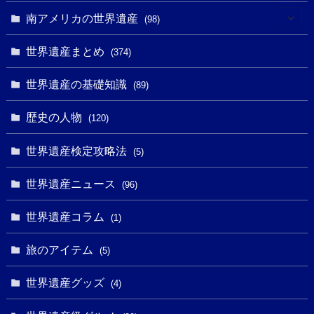
(10)
(4)
(1)
(25)
(31)
南アメリカの世界遺産
(98)
(10)
(1)
(3)
(1)
(1)
(14)
世界遺産まとめ
(374)
(32)
(43)
(32)
(1)
(1)
(4)
世界遺産の基礎知識
(89)
(49)
(109)
(13)
(6)
(1)
(6)
歴史の人物
(120)
(14)
(9)
(2)
(1)
(27)
(1)
世界遺産検定攻略法
(5)
(11)
(4)
(2)
(1)
(10)
(9)
世界遺産ニュース
(5)
(96)
(20)
(2)
(4)
(5)
(3)
(6)
世界遺産コラム
(13)
(1)
(1)
(1)
(5)
(8)
(8)
(3)
旅のアイテム
(3)
(5)
(3)
(2)
(1)
(1)
(3)
(2)
世界遺産グッズ
(1)
(4)
(1)
(27)
(14)
(24)
(1)
(1)