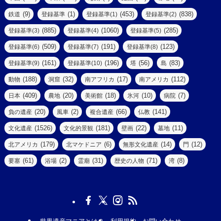
(5)
(14)
(8)
(9)
(1)
(453)
(838)
鉄道
登録基準
登録基準(1)
登録基準(2)
(1)
(39)
(61)
(4)
(885)
(1060)
(285)
登録基準(3)
登録基準(4)
登録基準(5)
(290)
(509)
(191)
(123)
登録基準(6)
登録基準(7)
登録基準(8)
(9)
(8)
(161)
(196)
(56)
(83)
登録基準(9)
登録基準(10)
塔
島
(7)
(2)
(2)
(188)
(32)
(17)
(112)
動物
洞窟
南アフリカ
南アメリカ
(6)
(17)
(2)
(409)
(20)
(18)
(10)
(7)
日本
農地
美術館
氷河
病院
(3)
(8)
(20)
(2)
(66)
(141)
負の遺産
風車
複合遺産
仏教
(10)
(1526)
(181)
(22)
(11)
文化遺産
文化的景観
壁画
墓地
(3)
(73)
(1)
(179)
(6)
(14)
(12)
北アメリカ
北マケドニア
無形文化遺産
門
(6)
(11)
(1)
(61)
(2)
(31)
(71)
(8)
要塞
浴場
霊廟
歴史の人物
湾
(13)
(5)
(4)
(8)
(18)
(3)
(3)
(6)
(1)