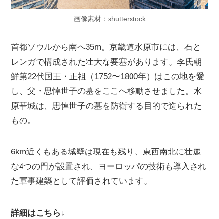
画像素材：shutterstock
首都ソウルから南へ35m。京畿道水原市には、石と
レンガで構成された壮大な要塞があります。李氏朝
鮮第22代国王・正祖（1752〜1800年）はこの地を愛
し、父・思悼世子の墓をここへ移動させました。水
原華城は、思悼世子の墓を防衛する目的で造られた
もの。
6km近くもある城壁は現在も残り、東西南北に壮麗
な4つの門が設置され、ヨーロッパの技術も導入され
た軍事建築として評価されています。
詳細はこちら↓