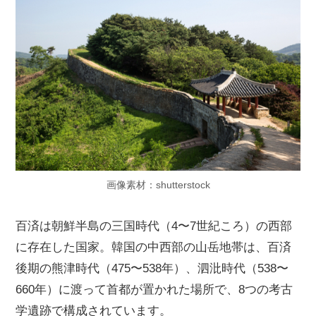
画像素材：shutterstock
百済は朝鮮半島の三国時代（4〜7世紀ころ）の西部
に存在した国家。韓国の中西部の山岳地帯は、百済
後期の熊津時代（475〜538年）、泗沘時代（538〜
660年）に渡って首都が置かれた場所で、8つの考古
学遺跡で構成されています。