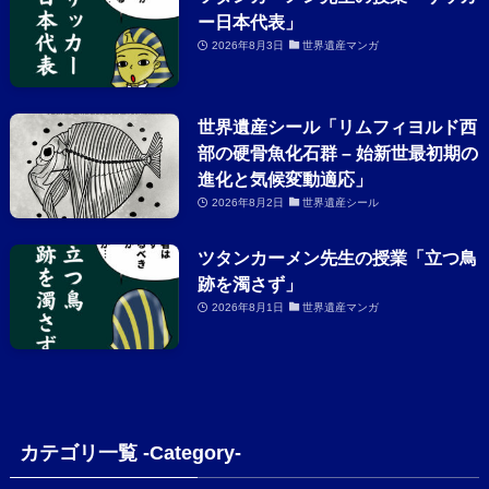
ー日本代表」
2026年8月3日
世界遺産マンガ
世界遺産シール「リムフィヨルド西
部の硬骨魚化石群 – 始新世最初期の
進化と気候変動適応」
2026年8月2日
世界遺産シール
ツタンカーメン先生の授業「立つ鳥
跡を濁さず」
2026年8月1日
世界遺産マンガ
カテゴリ一覧 -Category-