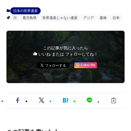
日本の世界遺産
川
鹿児島県
世界遺産じゃない遺産
アジア
森林
日本
この記事が気に入ったら
いいね または フォローしてね！
Follow Me