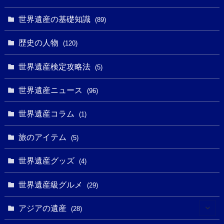
(32)
(43)
(32)
(1)
(1)
(4)
世界遺産の基礎知識
(89)
(49)
(109)
(13)
(6)
(1)
(6)
歴史の人物
(120)
(14)
(9)
(2)
(1)
(27)
(1)
世界遺産検定攻略法
(5)
(11)
(4)
(2)
(1)
(10)
(9)
世界遺産ニュース
(5)
(96)
(20)
(2)
(4)
(5)
(3)
(6)
世界遺産コラム
(13)
(1)
(1)
(1)
(5)
(8)
(8)
(3)
旅のアイテム
(3)
(5)
(3)
(2)
(1)
(1)
(3)
(2)
世界遺産グッズ
(1)
(4)
(1)
(27)
(14)
(24)
(1)
(1)
世界遺産級グルメ
(1)
(29)
(5)
(18)
(13)
(1)
(1)
アジアの遺産
(19)
(28)
(3)
(2)
(9)