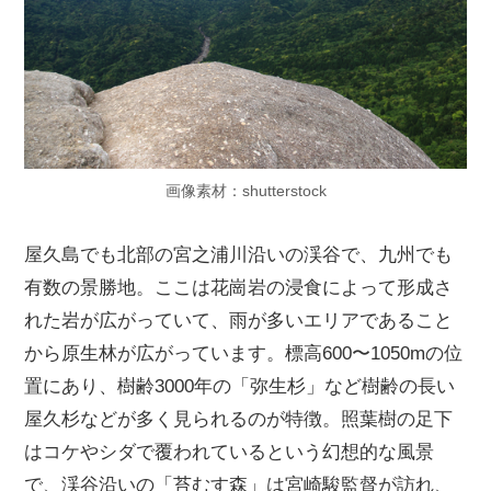
画像素材：shutterstock
屋久島でも北部の宮之浦川沿いの渓谷で、九州でも
有数の景勝地。ここは花崗岩の浸食によって形成さ
れた岩が広がっていて、雨が多いエリアであること
から原生林が広がっています。標高600〜1050mの位
置にあり、樹齢3000年の「弥生杉」など樹齢の長い
屋久杉などが多く見られるのが特徴。照葉樹の足下
はコケやシダで覆われているという幻想的な風景
で、渓谷沿いの「苔むす森」は宮崎駿監督が訪れ、