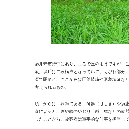
藤井寺市野中にあり、まるで丘のようですが、こ
墳。墳丘は二段構成となっていて、くびれ部分
濠で囲まれ、ここからは円筒埴輪や形象埴輪など
考えられるもの。
頂上からは土器類である土師器（はじき）や須
査によると、剣や鉄のやじり、鎧、兜などの武
ったことから、被葬者は軍事的な仕事を担当し