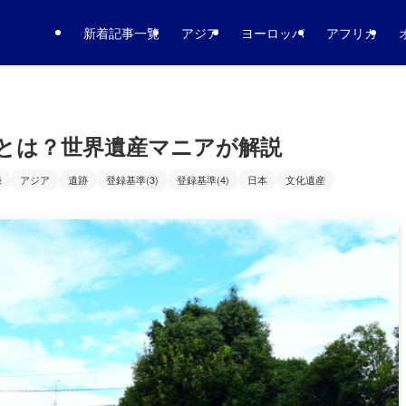
新着記事一覧
アジア
ヨーロッパ
アフリカ
とは？世界遺産マニアが解説
録
アジア
遺跡
登録基準(3)
登録基準(4)
日本
文化遺産