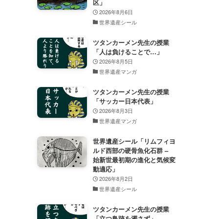
区」
2026年8月6日
世界遺産シール
ツタンカーメン先生の授業
「人は負けることで…」
2026年8月5日
世界遺産マンガ
ツタンカーメン先生の授業
「サッカー日本代表」
2026年8月3日
世界遺産マンガ
世界遺産シール「リムフィヨ
ルド西部の硬骨魚化石群 –
始新世最初期の進化と気候変
動適応」
2026年8月2日
世界遺産シール
ツタンカーメン先生の授業
「立つ鳥跡を濁さず」