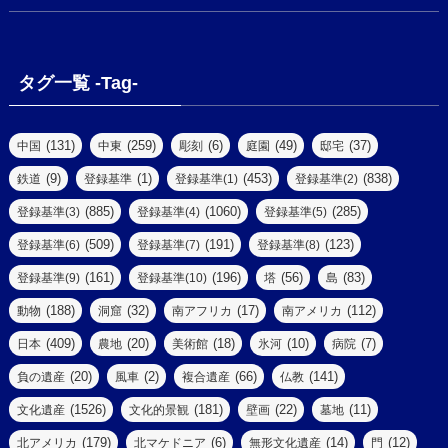
(1)
(18)
(2)
(13)
(6)
(7)
(2)
(1)
(1)
(4)
(6)
タグ一覧 -Tag-
(4)
(2)
(1)
(2)
(77)
(22)
(3)
(47)
(2)
(2)
(131)
(259)
(6)
(49)
(37)
中国
中東
彫刻
庭園
邸宅
(5)
(14)
(8)
(9)
(1)
(453)
(838)
鉄道
登録基準
登録基準(1)
登録基準(2)
(1)
(39)
(61)
(4)
(885)
(1060)
(285)
登録基準(3)
登録基準(4)
登録基準(5)
(290)
(509)
(191)
(123)
登録基準(6)
登録基準(7)
登録基準(8)
(9)
(8)
(161)
(196)
(56)
(83)
登録基準(9)
登録基準(10)
塔
島
(7)
(2)
(2)
(188)
(32)
(17)
(112)
動物
洞窟
南アフリカ
南アメリカ
(6)
(17)
(2)
(409)
(20)
(18)
(10)
(7)
日本
農地
美術館
氷河
病院
(3)
(8)
(20)
(2)
(66)
(141)
負の遺産
風車
複合遺産
仏教
(10)
(1526)
(181)
(22)
(11)
文化遺産
文化的景観
壁画
墓地
(3)
(73)
(1)
(179)
(6)
(14)
(12)
北アメリカ
北マケドニア
無形文化遺産
門