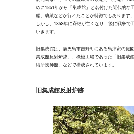
めに1851年から「集成館」と名付けた近代的
船、紡績などが行れたことが特徴でもあります
しかし、1858年に斉彬が亡くなり、後に戦争
いきます。
旧集成館は、鹿児島市吉野町にある島津家の庭
集成館反射炉跡」、機械工場であった「旧集成
績所技師館」などで構成されています。
旧集成館反射炉跡