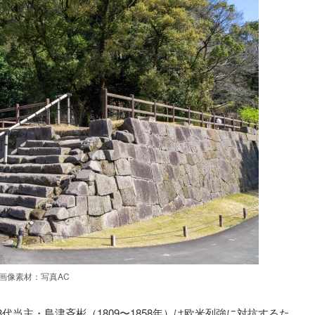
画像素材：写真AC
代当主・島津斉彬（1809〜1858年）は欧米列強に対抗するた