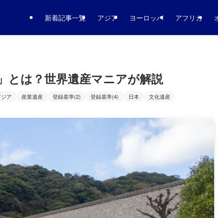
新着記事一覧
アジア
ヨーロッパ
アフリカ
」とは？世界遺産マニアが解説
アジア
産業遺産
登録基準(2)
登録基準(4)
日本
文化遺産