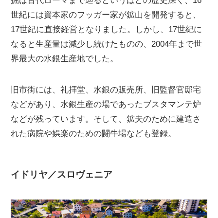
掘は古代ローマまで遡るというほどの歴史深く、16
世紀には資本家のフッガー家が鉱山を開発すると、
17世紀に直接経営となりました。しかし、17世紀に
なると生産量は減少し続けたものの、2004年まで世
界最大の水銀生産地でした。
旧市街には、礼拝堂、水銀の販売所、旧監督官邸宅
などがあり、水銀生産の場であったブスタマンテ炉
などが残っています。そして、鉱夫のために建造さ
れた病院や娯楽のための闘牛場なども登録。
イドリヤ／スロヴェニア