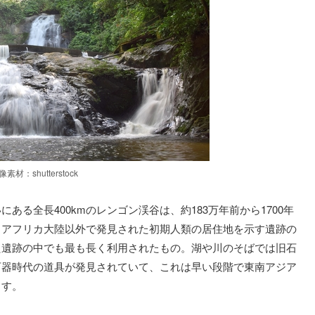
像素材：shutterstock
る全長400kmのレンゴン渓谷は、約183万年前から1700年
、アフリカ大陸以外で発見された初期人類の居住地を示す遺跡の
た遺跡の中でも最も長く利用されたもの。湖や川のそばでは旧石
石器時代の道具が発見されていて、これは早い段階で東南アジア
ます。