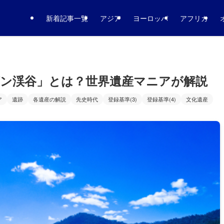
新着記事一覧
アジア
ヨーロッパ
アフリカ
ン渓谷」とは？世界遺産マニアが解説
ア
遺跡
各遺産の解説
先史時代
登録基準(3)
登録基準(4)
文化遺産