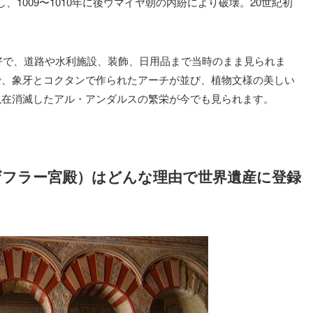
し、1009〜1010年に後ウマイヤ朝の内紛により破壊。20世紀初
良好で、道路や水利施設、装飾、日用品まで当時のまま見られま
で、象牙とコクタンで作られたアーチが並び、植物文様の美しい
現在消滅したアル・アンダルスの繁栄が今でも見られます。
ザフラー宮殿）はどんな理由で世界遺産に登録