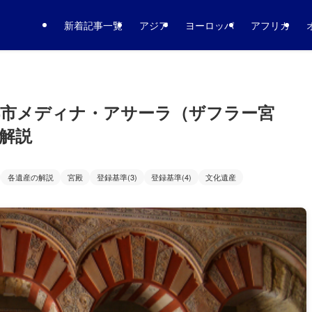
新着記事一覧
アジア
ヨーロッパ
アフリカ
都市メディナ・アサーラ（ザフラー宮
解説
各遺産の解説
宮殿
登録基準(3)
登録基準(4)
文化遺産