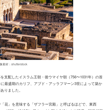
像素材：shutterstock
支配したイスラム王朝・後ウマイヤ朝（756〜1031年）の首
半に最盛期のカリフ、アブド・アッラフマーン3世によって築か
がありました。
で「花」を意味する「ザフラー宮殿」と呼ばるほどで、東西