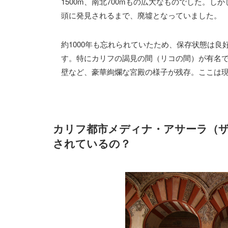
1500m、南北700mもの広大なものでした。しか
頭に発見されるまで、廃墟となっていました。
約1000年も忘れられていたため、保存状態は
す。特にカリフの謁見の間（リコの間）が有名
壁など、豪華絢爛な宮殿の様子が残存。ここは
カリフ都市メディナ・アサーラ（
されているの？