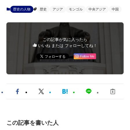
歴史の人物
歴史
アジア
モンゴル
中央アジア
中国
この記事が気に入ったら
いいね または フォローしてね！
Follow Me
この記事を書いた人