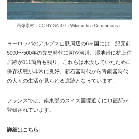
画像素材：CC-BY-SA 3.0（Wikimedeia Commmons）
ヨーロッパのアルプス山脈周辺の6ヶ国には、紀元前
5000〜500年の先史時代に湖や河川、湿地帯に杭上住
居跡が111箇所も残り、これらは水没していたために
保存状態が非常に良好。新石器時代から青銅器時代
の人々の生活が見られる遺跡となっています。
フランスでは、南東部のスイス国境近くに11箇所が
登録されています。
詳細はこちら↓