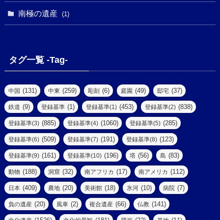
(2)
(1)
(1)
(1)
(1)
(1)
南極の遺産
(8)
(1)
(10)
(1)
(1)
(18)
(2)
(13)
(6)
(7)
(2)
(1)
(1)
(4)
(6)
タグ一覧 -Tag-
(4)
(2)
(1)
(2)
(77)
(22)
(3)
(47)
(2)
(2)
(131)
(259)
(6)
(49)
(37)
中国
中東
彫刻
庭園
邸宅
(5)
(14)
(8)
(9)
(1)
(453)
(838)
鉄道
登録基準
登録基準(1)
登録基準(2)
(1)
(39)
(61)
(4)
(885)
(1060)
(285)
登録基準(3)
登録基準(4)
登録基準(5)
(290)
(509)
(191)
(123)
登録基準(6)
登録基準(7)
登録基準(8)
(9)
(8)
(161)
(196)
(56)
(83)
登録基準(9)
登録基準(10)
塔
島
(7)
(2)
(2)
(188)
(32)
(17)
(112)
動物
洞窟
南アフリカ
南アメリカ
(6)
(17)
(2)
(409)
(20)
(18)
(10)
(7)
日本
農地
美術館
氷河
病院
(3)
(8)
(20)
(2)
(66)
(141)
負の遺産
風車
複合遺産
仏教
(10)