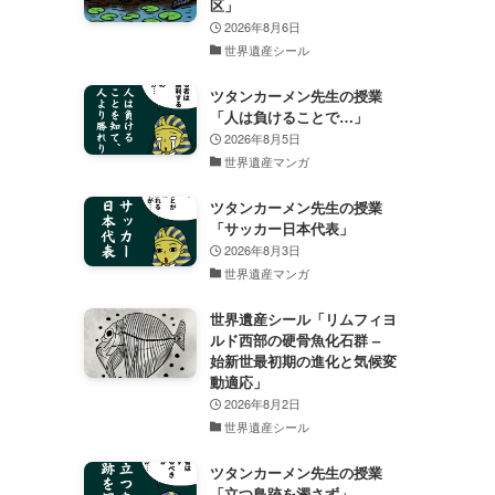
区」
2026年8月6日
世界遺産シール
ツタンカーメン先生の授業
「人は負けることで…」
2026年8月5日
世界遺産マンガ
ツタンカーメン先生の授業
「サッカー日本代表」
2026年8月3日
世界遺産マンガ
世界遺産シール「リムフィヨ
ルド西部の硬骨魚化石群 –
始新世最初期の進化と気候変
動適応」
2026年8月2日
世界遺産シール
ツタンカーメン先生の授業
「立つ鳥跡を濁さず」