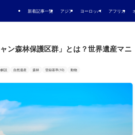
新着記事一覧
アジア
ヨーロッパ
アフリカ
ャン森林保護区群」とは？世界遺産マニ
の解説
自然遺産
森林
登録基準(10)
動物