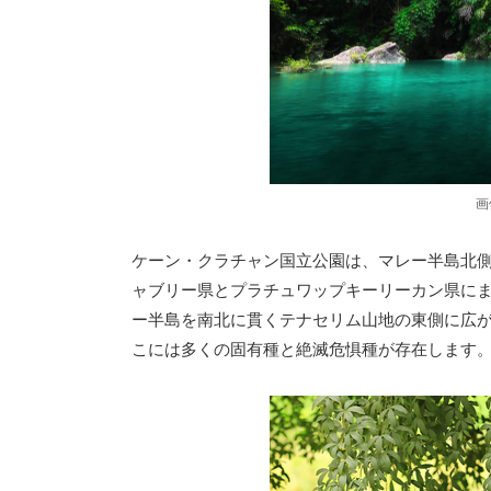
画
ケーン・クラチャン国立公園は、マレー半島北
ャブリー県とプラチュワップキーリーカン県にま
ー半島を南北に貫くテナセリム山地の東側に広が
こには多くの固有種と絶滅危惧種が存在します