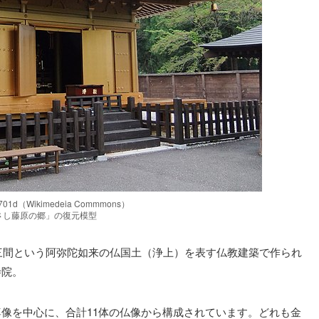
01d（Wikimedeia Commmons）
さし藤原の郷」の復元模型
方三間という阿弥陀如来の仏国土（浄上）を表す仏教建築で作られ
寺院。
像を中心に、合計11体の仏像から構成されています。どれも金