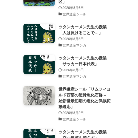
区」
2026年8月6日
世界遺産シール
ツタンカーメン先生の授業
「人は負けることで…」
2026年8月5日
世界遺産マンガ
ツタンカーメン先生の授業
「サッカー日本代表」
2026年8月3日
世界遺産マンガ
世界遺産シール「リムフィヨ
ルド西部の硬骨魚化石群 –
始新世最初期の進化と気候変
動適応」
2026年8月2日
世界遺産シール
ツタンカーメン先生の授業
「立つ鳥跡を濁さず」