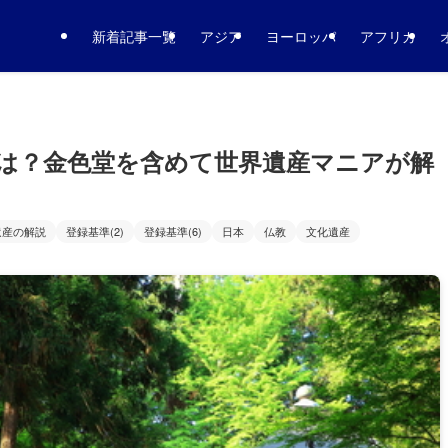
新着記事一覧
アジア
ヨーロッパ
アフリカ
は？金色堂を含めて世界遺産マニアが解
遺産の解説
登録基準(2)
登録基準(6)
日本
仏教
文化遺産