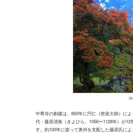
画
中尊寺の創建は、850年に円仁（慈覚大師）に
代・藤原清衡（きよひら、1056〜1128年）
す。約100年に渡って奥州を支配した藤原氏に