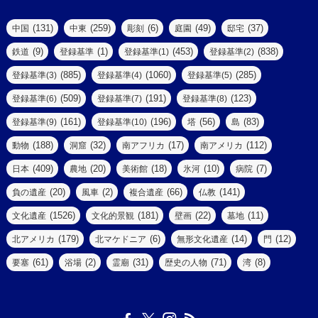
(77)
(22)
(3)
(47)
(2)
(2)
(131)
(259)
(6)
(49)
(37)
中国
中東
彫刻
庭園
邸宅
(5)
(14)
(8)
(9)
(1)
(453)
(838)
鉄道
登録基準
登録基準(1)
登録基準(2)
(1)
(39)
(61)
(4)
(885)
(1060)
(285)
登録基準(3)
登録基準(4)
登録基準(5)
(290)
(509)
(191)
(123)
登録基準(6)
登録基準(7)
登録基準(8)
(9)
(8)
(161)
(196)
(56)
(83)
登録基準(9)
登録基準(10)
塔
島
(7)
(2)
(2)
(188)
(32)
(17)
(112)
動物
洞窟
南アフリカ
南アメリカ
(6)
(17)
(2)
(409)
(20)
(18)
(10)
(7)
日本
農地
美術館
氷河
病院
(3)
(8)
(20)
(2)
(66)
(141)
負の遺産
風車
複合遺産
仏教
(10)
(1526)
(181)
(22)
(11)
文化遺産
文化的景観
壁画
墓地
(3)
(73)
(1)
(179)
(6)
(14)
(12)
北アメリカ
北マケドニア
無形文化遺産
門
(6)
(11)
(1)
(61)
(2)
(31)
(71)
(8)
要塞
浴場
霊廟
歴史の人物
湾
(13)
(5)
(4)
(8)
(18)
(3)