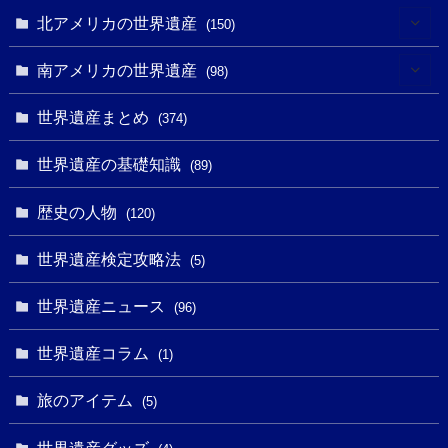
(7)
(6)
(1)
(1)
北アメリカの世界遺産
(150)
(10)
(4)
(1)
(25)
(31)
南アメリカの世界遺産
(98)
(10)
(1)
(3)
(1)
(1)
(14)
世界遺産まとめ
(374)
(32)
(43)
(32)
(1)
(1)
(4)
世界遺産の基礎知識
(89)
(49)
(109)
(13)
(6)
(1)
(6)
歴史の人物
(120)
(14)
(9)
(2)
(1)
(27)
(1)
世界遺産検定攻略法
(5)
(11)
(4)
(2)
(1)
(10)
(9)
世界遺産ニュース
(5)
(96)
(20)
(2)
(4)
(5)
(3)
(6)
世界遺産コラム
(13)
(1)
(1)
(1)
(5)
(8)
(8)
(3)
旅のアイテム
(3)
(5)
(3)
(2)
(1)
(1)
(3)
(2)
世界遺産グッズ