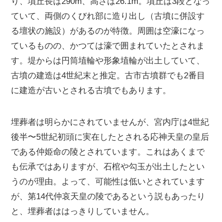
り、墳丘長は290m、高さは26.1m。墳丘は3段となっ
ていて、両側のくびれ部に造り出し（古墳に併設す
る壇状の施設）があるのが特徴。周囲は空濠になっ
ているものの、かつては濠で囲まれていたとされま
す。堤からは円筒埴輪や形象埴輪が出土していて、
古墳の建造は4世紀末と推定。古市古墳群でも2番目
に建造が古いとされる古墳でもあります。
埋葬者は明らかにされていませんが、宮内庁は4世紀
後半〜5世紀初頭に実在したとされる応神天皇の皇后
である仲姫命の陵とされています。これはあくまで
も伝承ではありますが、石棺や勾玉が出土したとい
うのが理由。よって、可能性は低いとされています
が、第14代仲哀天皇の陵であるという説もあったり
と、埋葬者ははっきりしていません。