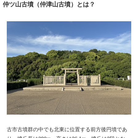
仲ツ山古墳（仲津山古墳）とは？
古市古墳群の中でも北東に位置する前方後円墳であ