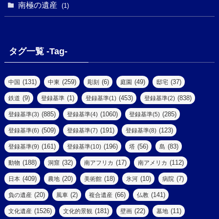
(1)
(1)
南極の遺産
(8)
(1)
(10)
(1)
(1)
(18)
(2)
(13)
(6)
(7)
(2)
(1)
(1)
(4)
(6)
タグ一覧 -Tag-
(4)
(2)
(1)
(2)
(77)
(22)
(3)
(47)
(2)
(2)
(131)
(259)
(6)
(49)
(37)
中国
中東
彫刻
庭園
邸宅
(5)
(14)
(8)
(9)
(1)
(453)
(838)
鉄道
登録基準
登録基準(1)
登録基準(2)
(1)
(39)
(61)
(4)
(885)
(1060)
(285)
登録基準(3)
登録基準(4)
登録基準(5)
(290)
(509)
(191)
(123)
登録基準(6)
登録基準(7)
登録基準(8)
(9)
(8)
(161)
(196)
(56)
(83)
登録基準(9)
登録基準(10)
塔
島
(7)
(2)
(2)
(188)
(32)
(17)
(112)
動物
洞窟
南アフリカ
南アメリカ
(6)
(17)
(2)
(409)
(20)
(18)
(10)
(7)
日本
農地
美術館
氷河
病院
(3)
(8)
(20)
(2)
(66)
(141)
負の遺産
風車
複合遺産
仏教
(10)
(1526)
(181)
(22)
(11)
文化遺産
文化的景観
壁画
墓地
(3)
(73)
(1)