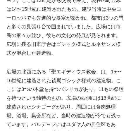
ヨフ。ここは13世紀から交易で栄え、現在の町並み
は14〜15世紀に建造されたもの。建設当時は中央ヨ
ーロッパでも先進的な要塞が築かれ、都市は3つの門
と多くの見張り台で囲まれていました。広場には市
民の家々が並び、彼らの文化の発展が見られます。
広場に残る旧市庁舎はゴシック様式とルネサンス様
式が混合した建造物。
広場の北西にある「聖エギディウス教会」は、15〜
16世紀に建造された後期ゴシック様式の建造物。こ
こには3つの本堂を持つバシリカがあり、11もの祭壇
を持つという独特のもの。広場の西側には18世紀に
建造されたシナゴーグがあり、周囲には食肉処理
場、浴場、集会所など、当時の建造物が今でも残っ
ています。バルデヨフにはユダヤ人の居住区もあ