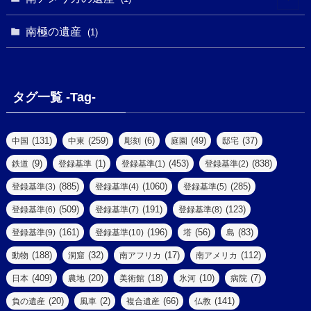
(1)
(62)
(2)
(2)
(1)
(1)
(1)
(1)
(1)
南極の遺産
(8)
(1)
(10)
(1)
(1)
(18)
(2)
(13)
(6)
(7)
(2)
(1)
(1)
(4)
(6)
タグ一覧 -Tag-
(4)
(2)
(1)
(2)
(77)
(22)
(3)
(47)
(2)
(2)
(131)
(259)
(6)
(49)
(37)
中国
中東
彫刻
庭園
邸宅
(5)
(14)
(8)
(9)
(1)
(453)
(838)
鉄道
登録基準
登録基準(1)
登録基準(2)
(1)
(39)
(61)
(4)
(885)
(1060)
(285)
登録基準(3)
登録基準(4)
登録基準(5)
(290)
(509)
(191)
(123)
登録基準(6)
登録基準(7)
登録基準(8)
(9)
(8)
(161)
(196)
(56)
(83)
登録基準(9)
登録基準(10)
塔
島
(7)
(2)
(2)
(188)
(32)
(17)
(112)
動物
洞窟
南アフリカ
南アメリカ
(6)
(17)
(2)
(409)
(20)
(18)
(10)
(7)
日本
農地
美術館
氷河
病院
(3)
(8)
(20)
(2)
(66)
(141)
負の遺産
風車
複合遺産
仏教
(10)