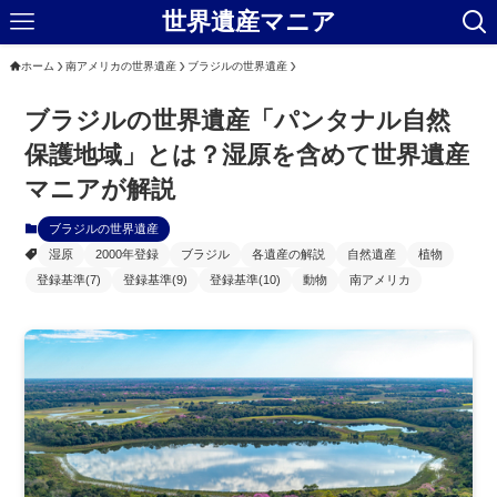
世界遺産マニア
ホーム
南アメリカの世界遺産
ブラジルの世界遺産
ブラジルの世界遺産「パンタナル自然
保護地域」とは？湿原を含めて世界遺産
マニアが解説
ブラジルの世界遺産
湿原
2000年登録
ブラジル
各遺産の解説
自然遺産
植物
登録基準(7)
登録基準(9)
登録基準(10)
動物
南アメリカ