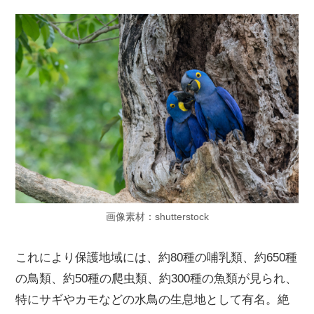
画像素材：shutterstock
これにより保護地域には、約80種の哺乳類、約650種
の鳥類、約50種の爬虫類、約300種の魚類が見られ、
特にサギやカモなどの水鳥の生息地として有名。絶