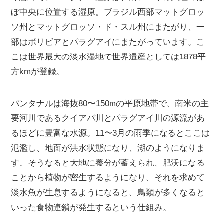
ぼ中央に位置する湿原。ブラジル西部マットグロッ
ソ州とマットグロッソ・ド・スル州にまたがり、一
部はボリビアとパラグアイにまたがっています。こ
こは世界最大の淡水湿地で世界遺産としては1878平
方kmが登録。
パンタナルは海抜80〜150mの平原地帯で、南米の主
要河川であるクイアバ川とパラグアイ川の源流があ
るほどに豊富な水源。11〜3月の雨季になるとここは
氾濫し、地面が洪水状態になり、湖のようになりま
す。そうなると大地に養分が蓄えられ、肥沃になる
ことから植物が密生するようになり、それを求めて
淡水魚が生息するようになると、鳥類が多くなると
いった食物連鎖が発生するという仕組み。