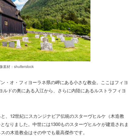
像素材：shutterstock
グン・オ・フィヨーラネ県の岬にある小さな教会。ここはフィヨ
ヨルドの奥にある入江から、さらに内陸にあるルストラフィヨ
ると、12世紀にスカンジナビア伝統のスターヴヒルケ（木造教
となりました。中世には1300ものスターヴヒルケが建造されま
ネスの木造教会はその中でも最高傑作です。