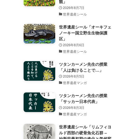
観」
2026年8月7日
世界遺産シール
世界遺産シール「オーキフェ
ノーキー国立野生生物保護
区」
2026年8月6日
世界遺産シール
ツタンカーメン先生の授業
「人は負けることで…」
2026年8月5日
世界遺産マンガ
ツタンカーメン先生の授業
「サッカー日本代表」
2026年8月3日
世界遺産マンガ
世界遺産シール「リムフィヨ
ルド西部の硬骨魚化石群 –
始新世最初期の進化と気候変