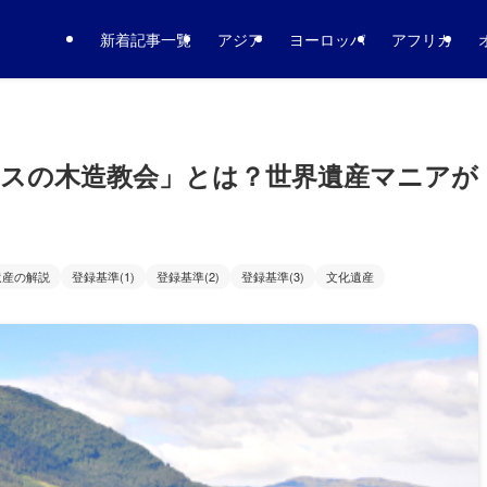
新着記事一覧
アジア
ヨーロッパ
アフリカ
スの木造教会」とは？世界遺産マニアが
遺産の解説
登録基準(1)
登録基準(2)
登録基準(3)
文化遺産