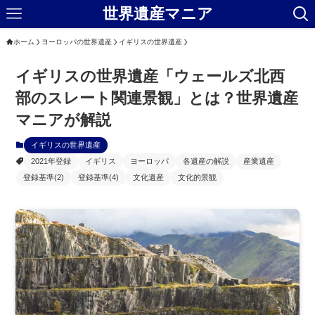
世界遺産マニア
ホーム
ヨーロッパの世界遺産
イギリスの世界遺産
イギリスの世界遺産「ウェールズ北西
部のスレート関連景観」とは？世界遺産
マニアが解説
イギリスの世界遺産
2021年登録
イギリス
ヨーロッパ
各遺産の解説
産業遺産
登録基準(2)
登録基準(4)
文化遺産
文化的景観