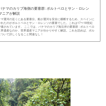
パナマのカリブ海側の要塞群: ポルトベロとサン・ロレン
マニアが解説
ナマ運河の近くにある要塞分。船が運河を安全に横断するため、スペインに
れたのがポルトベロとサン・ロレンソの要塞でした。これは17〜18世紀
価されています。 ここでは、パナマのカリブ海沿岸の要塞群 : ポルトベロ
世界遺産なのか、世界遺産マニアが分かりやすく解説。これを読めば、ポル
について詳しくなること間違なし！