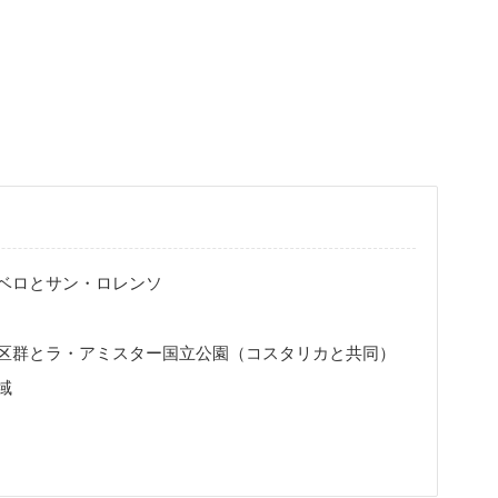
ベロとサン・ロレンソ
区群とラ・アミスター国立公園（コスタリカと共同）
域