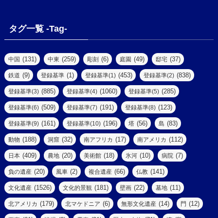
(13)
(6)
(7)
(2)
(1)
(1)
(4)
(6)
タグ一覧 -Tag-
(4)
(2)
(1)
(2)
(77)
(22)
(3)
(47)
(2)
(2)
(131)
(259)
(6)
(49)
(37)
中国
中東
彫刻
庭園
邸宅
(5)
(14)
(8)
(9)
(1)
(453)
(838)
鉄道
登録基準
登録基準(1)
登録基準(2)
(1)
(39)
(61)
(4)
(885)
(1060)
(285)
登録基準(3)
登録基準(4)
登録基準(5)
(290)
(509)
(191)
(123)
登録基準(6)
登録基準(7)
登録基準(8)
(9)
(8)
(161)
(196)
(56)
(83)
登録基準(9)
登録基準(10)
塔
島
(7)
(2)
(2)
(188)
(32)
(17)
(112)
動物
洞窟
南アフリカ
南アメリカ
(6)
(17)
(2)
(409)
(20)
(18)
(10)
(7)
日本
農地
美術館
氷河
病院
(3)
(8)
(20)
(2)
(66)
(141)
負の遺産
風車
複合遺産
仏教
(10)
(1526)
(181)
(22)
(11)
文化遺産
文化的景観
壁画
墓地
(3)
(73)
(1)
(179)
(6)
(14)
(12)
北アメリカ
北マケドニア
無形文化遺産
門
(6)
(11)
(1)