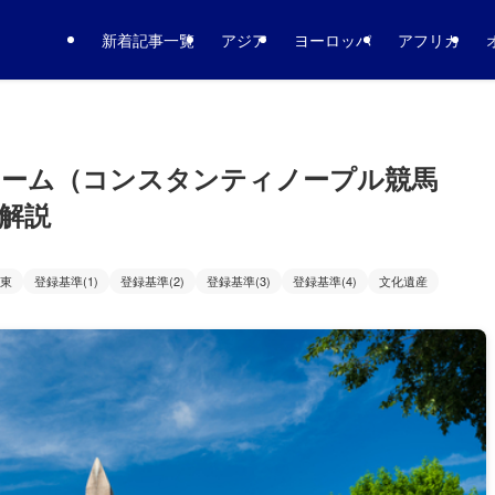
新着記事一覧
アジア
ヨーロッパ
アフリカ
ローム（コンスタンティノープル競馬
解説
東
登録基準(1)
登録基準(2)
登録基準(3)
登録基準(4)
文化遺産