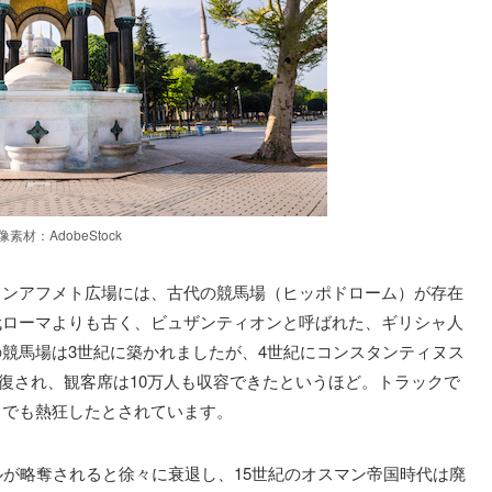
像素材：AdobeStock
タンアフメト広場には、古代の競馬場（ヒッポドローム）が存在
代ローマよりも古く、ビュザンティオンと呼ばれた、ギリシャ人
競馬場は3世紀に築かれましたが、4世紀にコンスタンティヌス
に修復され、観客席は10万人も収容できたというほど。トラックで
までも熱狂したとされています。
ルが略奪されると徐々に衰退し、15世紀のオスマン帝国時代は廃