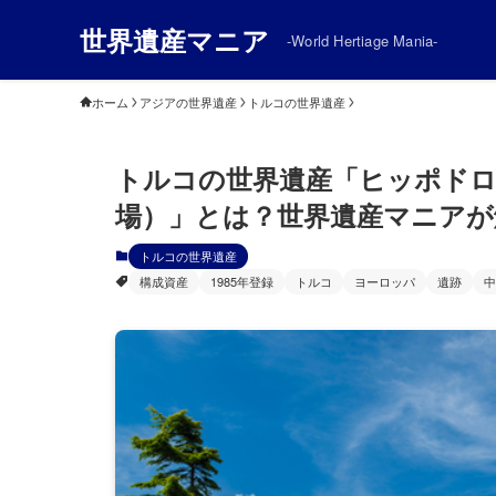
世界遺産マニア
-World Hertiage Mania-
ホーム
アジアの世界遺産
トルコの世界遺産
トルコの世界遺産「ヒッポド
場）」とは？世界遺産マニアが
トルコの世界遺産
構成資産
1985年登録
トルコ
ヨーロッパ
遺跡
中