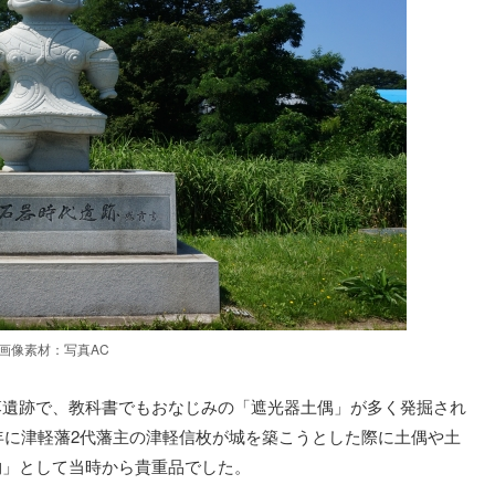
画像素材：写真AC
落遺跡で、教科書でもおなじみの「遮光器土偶」が多く発掘され
2年に津軽藩2代藩主の津軽信枚が城を築こうとした際に土偶や土
物」として当時から貴重品でした。