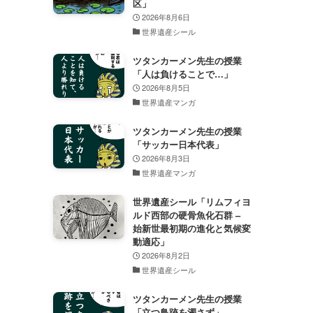
区」
2026年8月6日
世界遺産シール
ツタンカーメン先生の授業
「人は負けることで…」
2026年8月5日
世界遺産マンガ
ツタンカーメン先生の授業
「サッカー日本代表」
2026年8月3日
世界遺産マンガ
世界遺産シール「リムフィヨ
ルド西部の硬骨魚化石群 –
始新世最初期の進化と気候変
動適応」
2026年8月2日
世界遺産シール
ツタンカーメン先生の授業
「立つ鳥跡を濁さず」