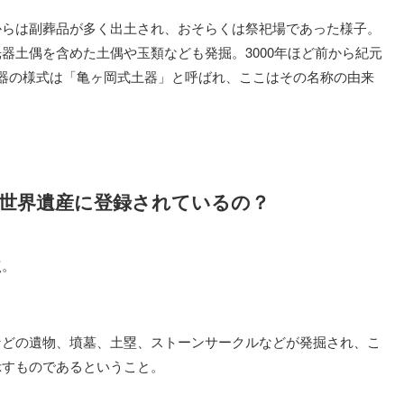
からは副葬品が多く出土され、おそらくは祭祀場であった様子。
器土偶を含めた土偶や玉類なども発掘。3000年ほど前から紀元
器の様式は「亀ヶ岡式土器」と呼ばれ、ここはその名称の由来
世界遺産に登録されているの？
点。
などの遺物、墳墓、土塁、ストーンサークルなどが発掘され、こ
示すものであるということ。