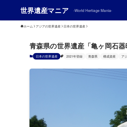
世界遺産マニア
-World Hertiage Mania-
ホーム
アジアの世界遺産
日本の世界遺産
青森県の世界遺産「亀ヶ岡石器
日本の世界遺産
2021年登録
青森県
構成資産
ア