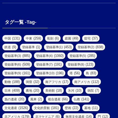
(1)
(18)
(2)
(13)
(6)
(7)
(2)
(1)
(1)
(4)
(6)
タグ一覧 -Tag-
(4)
(2)
(1)
(2)
(77)
(22)
(3)
(47)
(2)
(2)
(131)
(259)
(6)
(49)
(37)
中国
中東
彫刻
庭園
邸宅
(5)
(14)
(8)
(9)
(1)
(453)
(838)
鉄道
登録基準
登録基準(1)
登録基準(2)
(1)
(39)
(61)
(4)
(885)
(1060)
(285)
登録基準(3)
登録基準(4)
登録基準(5)
(290)
(509)
(191)
(123)
登録基準(6)
登録基準(7)
登録基準(8)
(9)
(8)
(161)
(196)
(56)
(83)
登録基準(9)
登録基準(10)
塔
島
(7)
(2)
(2)
(188)
(32)
(17)
(112)
動物
洞窟
南アフリカ
南アメリカ
(6)
(17)
(2)
(409)
(20)
(18)
(10)
(7)
日本
農地
美術館
氷河
病院
(3)
(8)
(20)
(2)
(66)
(141)
負の遺産
風車
複合遺産
仏教
(10)
(1526)
(181)
(22)
(11)
文化遺産
文化的景観
壁画
墓地
(3)
(73)
(1)
(179)
(6)
(14)
(12)
北アメリカ
北マケドニア
無形文化遺産
門