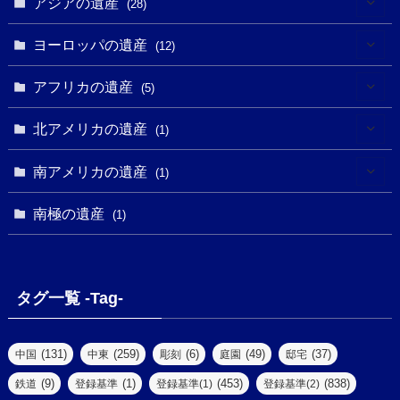
アジアの遺産
(19)
(28)
(3)
(2)
(9)
(2)
(8)
(1)
ヨーロッパの遺産
(12)
(4)
(5)
(5)
(3)
(1)
(2)
アフリカの遺産
(5)
(9)
(16)
(2)
(1)
(1)
(1)
(1)
北アメリカの遺産
(1)
(7)
(16)
(6)
(7)
(1)
(1)
(3)
(1)
南アメリカの遺産
(1)
(1)
(62)
(2)
(2)
(1)
(1)
(1)
(1)
(1)
南極の遺産
(8)
(1)
(10)
(1)
(1)
(18)
(2)
(13)
(6)
(7)
(2)
(1)
(1)
(4)
(6)
タグ一覧 -Tag-
(4)
(2)
(1)
(2)
(77)
(22)
(3)
(47)
(2)
(2)
(131)
(259)
(6)
(49)
(37)
中国
中東
彫刻
庭園
邸宅
(5)
(14)
(8)
(9)
(1)
(453)
(838)
鉄道
登録基準
登録基準(1)
登録基準(2)
(1)