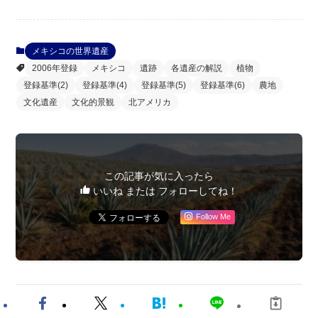
メキシコの世界遺産
2006年登録
メキシコ
遺跡
各遺産の解説
植物
登録基準(2)
登録基準(4)
登録基準(5)
登録基準(6)
農地
文化遺産
文化的景観
北アメリカ
この記事が気に入ったら
いいね または フォローしてね！
Follow Me