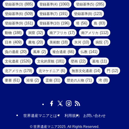
(39)
(61)
(4)
(885)
(1060)
(285)
登録基準(3)
登録基準(4)
登録基準(5)
(290)
(509)
(191)
(123)
登録基準(6)
登録基準(7)
登録基準(8)
(9)
(8)
(161)
(196)
(56)
(83)
登録基準(9)
登録基準(10)
塔
島
(7)
(2)
(2)
(188)
(32)
(17)
(112)
動物
洞窟
南アフリカ
南アメリカ
(6)
(17)
(2)
(409)
(20)
(18)
(10)
(7)
日本
農地
美術館
氷河
病院
(3)
(8)
(20)
(2)
(66)
(141)
負の遺産
風車
複合遺産
仏教
(10)
(1526)
(181)
(22)
(11)
文化遺産
文化的景観
壁画
墓地
(3)
(73)
(1)
(179)
(6)
(14)
(12)
北アメリカ
北マケドニア
無形文化遺産
門
(6)
(11)
(1)
(61)
(2)
(31)
(71)
(8)
要塞
浴場
霊廟
歴史の人物
湾
(13)
(5)
(4)
(8)
(18)
(3)
(3)
(6)
(1)
世界遺産マニアとは？
利用規約
お問い合わせ
(7)
(19)
(2)
©
世界遺産マニア2025. All Rights Reserved.