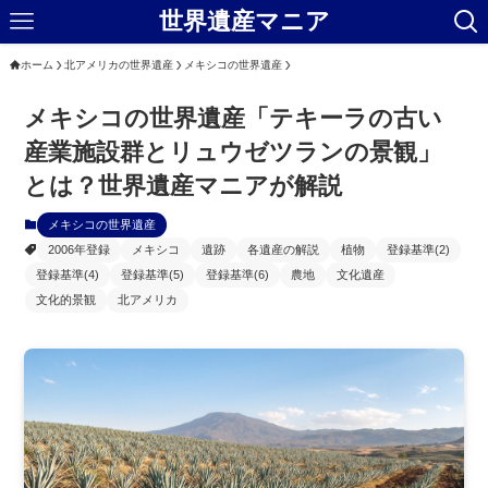
世界遺産マニア
ホーム
北アメリカの世界遺産
メキシコの世界遺産
メキシコの世界遺産「テキーラの古い
産業施設群とリュウゼツランの景観」
とは？世界遺産マニアが解説
メキシコの世界遺産
2006年登録
メキシコ
遺跡
各遺産の解説
植物
登録基準(2)
登録基準(4)
登録基準(5)
登録基準(6)
農地
文化遺産
文化的景観
北アメリカ