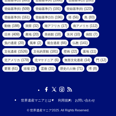
(885)
(1060)
(285)
登録基準(3)
登録基準(4)
登録基準(5)
(290)
(509)
(191)
(123)
登録基準(6)
登録基準(7)
登録基準(8)
(9)
(8)
(161)
(196)
(56)
(83)
登録基準(9)
登録基準(10)
塔
島
(7)
(2)
(2)
(188)
(32)
(17)
(112)
動物
洞窟
南アフリカ
南アメリカ
(6)
(17)
(2)
(409)
(20)
(18)
(10)
(7)
日本
農地
美術館
氷河
病院
(3)
(8)
(20)
(2)
(66)
(141)
負の遺産
風車
複合遺産
仏教
(10)
(1526)
(181)
(22)
(11)
文化遺産
文化的景観
壁画
墓地
(3)
(73)
(1)
(179)
(6)
(14)
(12)
北アメリカ
北マケドニア
無形文化遺産
門
(6)
(11)
(1)
(61)
(2)
(31)
(71)
(8)
要塞
浴場
霊廟
歴史の人物
湾
(13)
(5)
(4)
(8)
(18)
(3)
(3)
(6)
(1)
世界遺産マニアとは？
利用規約
お問い合わせ
(7)
(19)
(2)
©
世界遺産マニア2025. All Rights Reserved.