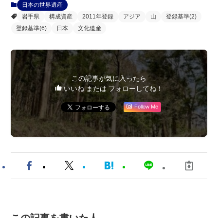
日本の世界遺産
岩手県
構成資産
2011年登録
アジア
山
登録基準(2)
登録基準(6)
日本
文化遺産
この記事が気に入ったら
いいね または フォローしてね！
Follow Me