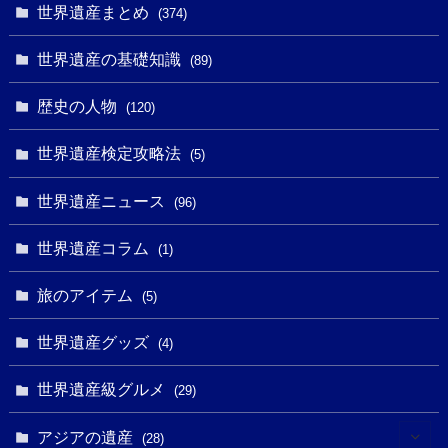
(1)
(1)
(14)
世界遺産まとめ
(374)
(32)
(43)
(32)
(1)
(1)
(4)
世界遺産の基礎知識
(89)
(49)
(109)
(13)
(6)
(1)
(6)
歴史の人物
(120)
(14)
(9)
(2)
(1)
(27)
(1)
世界遺産検定攻略法
(5)
(11)
(4)
(2)
(1)
(10)
(9)
世界遺産ニュース
(5)
(96)
(20)
(2)
(4)
(5)
(3)
(6)
世界遺産コラム
(13)
(1)
(1)
(1)
(5)
(8)
(8)
(3)
旅のアイテム
(3)
(5)
(3)
(2)
(1)
(1)
(3)
(2)
世界遺産グッズ
(1)
(4)
(1)
(27)
(14)
(24)
(1)
(1)
世界遺産級グルメ
(1)
(29)
(5)
(18)
(13)
(1)
(1)
アジアの遺産
(19)
(28)