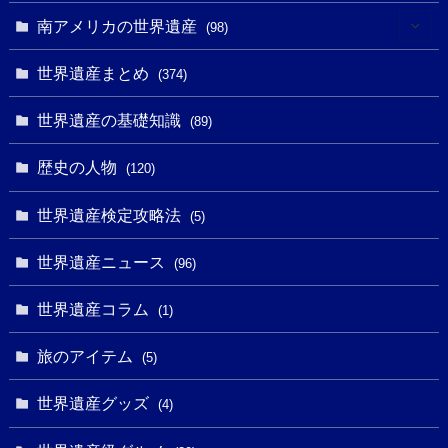
(10)
(4)
(1)
(25)
(31)
南アメリカの世界遺産
(98)
(10)
(1)
(3)
(1)
(1)
(14)
世界遺産まとめ
(374)
(32)
(43)
(32)
(1)
(1)
(4)
世界遺産の基礎知識
(89)
(49)
(109)
(13)
(6)
(1)
(6)
歴史の人物
(120)
(14)
(9)
(2)
(1)
(27)
(1)
世界遺産検定攻略法
(5)
(11)
(4)
(2)
(1)
(10)
(9)
世界遺産ニュース
(5)
(96)
(20)
(2)
(4)
(5)
(3)
(6)
世界遺産コラム
(13)
(1)
(1)
(1)
(5)
(8)
(8)
(3)
旅のアイテム
(3)
(5)
(3)
(2)
(1)
(1)
(3)
(2)
世界遺産グッズ
(1)
(4)
(1)
(27)
(14)
(24)
(1)
(1)