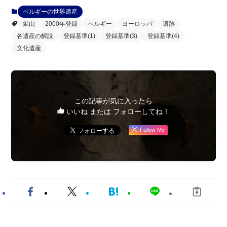
ベルギーの世界遺産
鉱山
2000年登録
ベルギー
ヨーロッパ
遺跡
各遺産の解説
登録基準(1)
登録基準(3)
登録基準(4)
文化遺産
この記事が気に入ったら
いいね または フォローしてね！
Follow Me