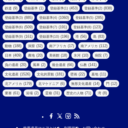
(5)
(14)
(8)
(9)
(1)
(453)
(838)
鉄道
登録基準
登録基準(1)
登録基準(2)
(1)
(39)
(61)
(4)
(885)
(1060)
(285)
登録基準(3)
登録基準(4)
登録基準(5)
(290)
(509)
(191)
(123)
登録基準(6)
登録基準(7)
登録基準(8)
(9)
(8)
(161)
(196)
(56)
(83)
登録基準(9)
登録基準(10)
塔
島
(7)
(2)
(2)
(188)
(32)
(17)
(112)
動物
洞窟
南アフリカ
南アメリカ
(6)
(17)
(2)
(409)
(20)
(18)
(10)
(7)
日本
農地
美術館
氷河
病院
(3)
(8)
(20)
(2)
(66)
(141)
負の遺産
風車
複合遺産
仏教
(10)
(1526)
(181)
(22)
(11)
文化遺産
文化的景観
壁画
墓地
(3)
(73)
(1)
(179)
(6)
(14)
(12)
北アメリカ
北マケドニア
無形文化遺産
門
(6)
(11)
(1)
(61)
(2)
(31)
(71)
(8)
要塞
浴場
霊廟
歴史の人物
湾
(13)
(5)
(4)
(8)
(18)
(3)
(3)
(6)
(1)