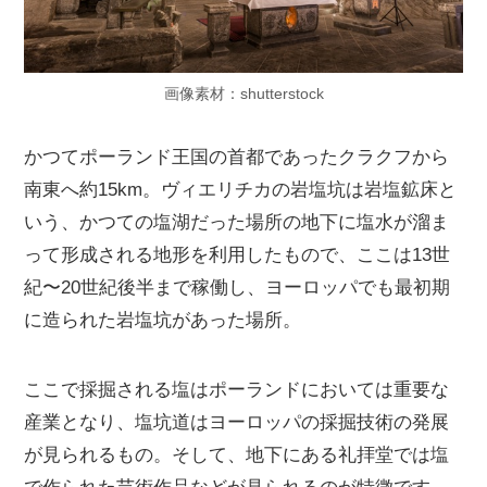
画像素材：shutterstock
かつてポーランド王国の首都であったクラクフから
南東へ約15km。ヴィエリチカの岩塩坑は岩塩鉱床と
いう、かつての塩湖だった場所の地下に塩水が溜ま
って形成される地形を利用したもので、ここは13世
紀〜20世紀後半まで稼働し、ヨーロッパでも最初期
に造られた岩塩坑があった場所。
ここで採掘される塩はポーランドにおいては重要な
産業となり、塩坑道はヨーロッパの採掘技術の発展
が見られるもの。そして、地下にある礼拝堂では塩